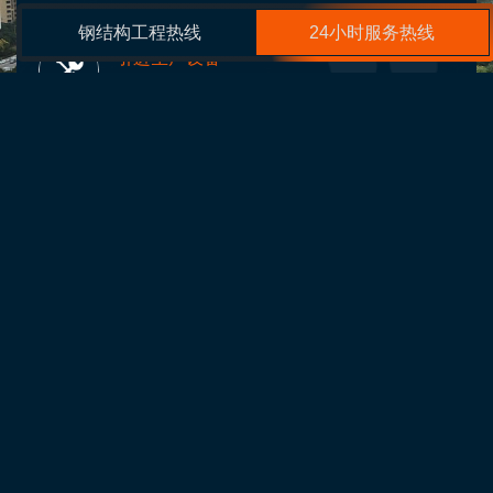
钢结构工程热线
24小时服务热线
引进生产设备
Advanced production equipment
厂家
通辽钢结构
呼和浩特膜结构
北京灵山宝塔公墓
内蒙古桁架钢构
包头网架