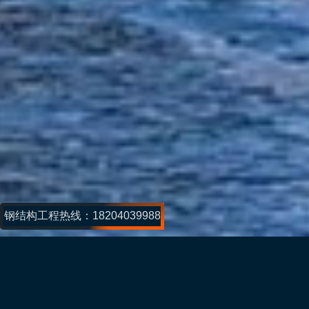
钢结构工程热线：18204039988