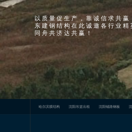
以质量促生产，靠诚信求共赢
东建钢结构在此诚邀各行业精
同舟共济达共赢！
围绕可持续发展路线,努力构建节能、低碳、环
保、绿色的环保新常态，实现企业与自然的和谐共
建!
节能环保工艺
Energy saving and environmental protection
沈阳脚手架租赁
哈尔滨膜结构
沈阳吊篮出租
沈阳铺路钢板