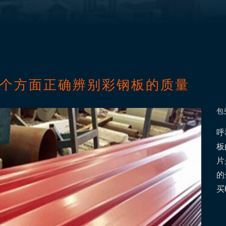
5个方面正确辨别彩钢板的质量
包
呼
板
片
的
买