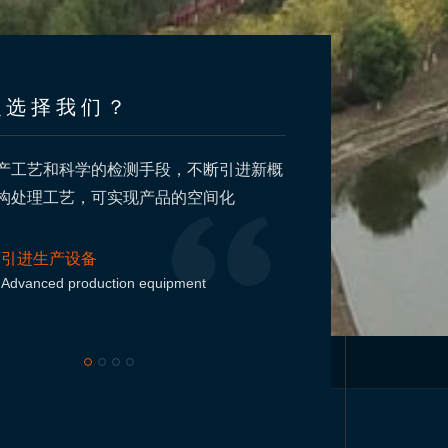
么选择我们？
产工艺和科学的检测手段，不断引进新概
多道工序层层把关
构处理工艺，可实现产品的空间化
材深加工及钢结构
结构制造
引进生产设备
Advanced production equipment
品质科
Quality sc
构生产厂家
通辽钢结构
呼和浩特膜结构
北京灵山宝塔公墓
内蒙