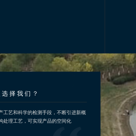
么选择我们？
产工艺和科学的检测手段，不断引进新概
多道工序层层把关
构处理工艺，可实现产品的空间化
材深加工及钢结构
结构制造