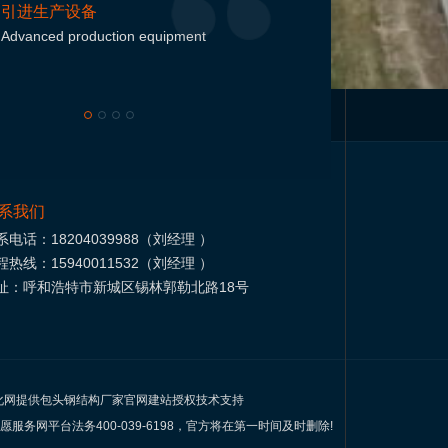
引进生产设备
Advanced production equipment
品质科
Quality sc
构生产厂家
通辽钢结构
呼和浩特膜结构
北京灵山宝塔公墓
内蒙
系我们
系电话：18204039988（刘经理 ）
程热线：15940011532（刘经理 ）
址：呼和浩特市新城区锡林郭勒北路18号
化网提供包头钢结构厂家官网建站授权技术支持
平台法务400-039-6198，官方将在第一时间及时删除!