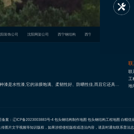
贴心售后服务
After-sales service
沈阳装饰公司
沈阳网架公司
西宁钢结构
西宁钢结构加工
白城钢结
联
联
工
这种漆是水性漆,它的涂膜饱满、柔韧性好、防晒性佳,而且它还具有
地
的翻新施工,翻新前,要对旧彩钢板的外表进行处理
公司备案：
辽ICP备2023003883号-4
包头钢结构制作地图
包头钢结构工程地图
白帽优
图片文字视频等知识版权，如果涉猎侵犯版权或违法内容，请及时通知联系普法志愿服务网