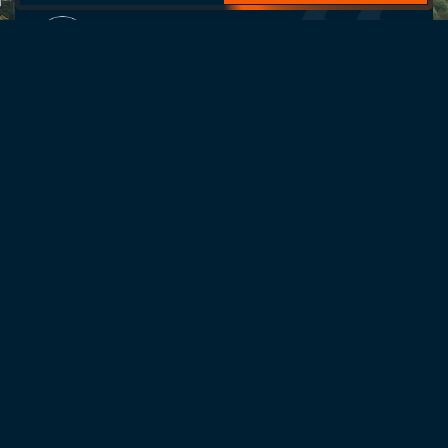
引进生产设备
Advanced production equipment
厂家
通辽钢结构
呼和浩特膜结构
北京灵山宝塔公墓
内蒙古桁架钢构
包头网架