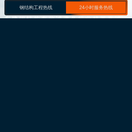
钢结构工程热线
24小时服务热线
以质量促生产，靠诚信求共赢
东建钢结构在此诚邀各行业精英真诚
合作，
同舟共济达共赢！
为什么选择我们？
采用的生产工艺和科学的检测手段，不断引进新概念
的钢结构处理工艺，可实现产品的空间化
引进生产设备
Advanced production equipment