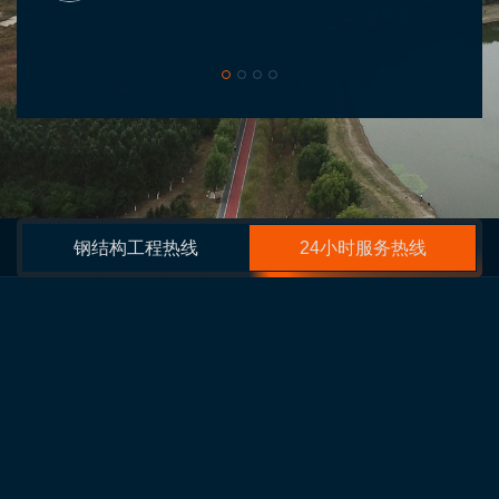
钢结构工程热线
24小时服务热线
厂家
通辽钢结构
呼和浩特膜结构
北京灵山宝塔公墓
内蒙古桁架钢构
包头网架
联系我们
联系电话：18204039988（刘经理 ）