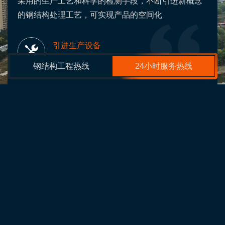
采用的生产工艺和科学的检测手段，不断引进新概念
的钢结构处理工艺，可实现产品的空间化
引进生产设备
Advanced production equipment
钢结构工程热线
24小时服务热线
厂家
通辽钢结构
呼和浩特膜结构
北京灵山宝塔公墓
内蒙古桁架钢构
包头网架